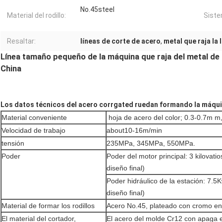
No.45steel
Material del rodillo:
Siste
Resaltar:
líneas de corte de acero
,
metal que raja la
Línea tamaño pequeño de la máquina que raja del metal de 
China
Los datos técnicos del acero corrgated ruedan formando la máqu
Material conveniente
hoja de acero del color; 0.3-0.7m m
Velocidad de trabajo
about10-16m/min
tensión
235MPa, 345MPa, 550MPa.
Poder
Poder del motor principal: 3 kilovat
diseño final)
Poder hidráulico de la estación: 7.
diseño final)
Material de formar los rodillos
Acero No.45, plateado con cromo en 
El material del cortador,
El acero del molde Cr12 con apaga e