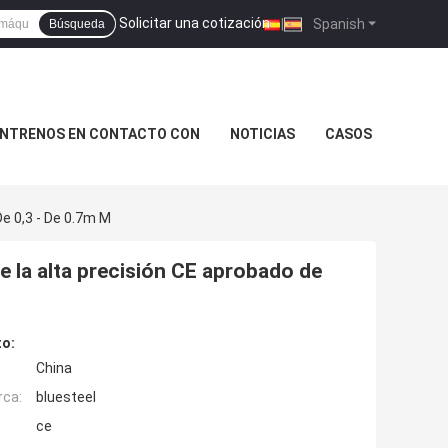
Solicitar una cotización
|
Spanish
Búsqueda
NTRENOS EN CONTACTO CON
NOTICIAS
CASOS
e 0,3 - De 0.7m M
e la alta precisión CE aprobado de
to:
China
rca:
bluesteel
ce