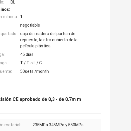
o:
BL
inos:
n mínima:
1
negotiable
aquetado:
caja de madera del partsin de
repuesto, la otra cubierta de la
película plástica
ga:
45 días
ago:
T / T o L / C
fuente:
50sets /month
cisión CE aprobado de 0,3 - de 0.7m m
ón material:
235MPa 345MPa y 550MPa.