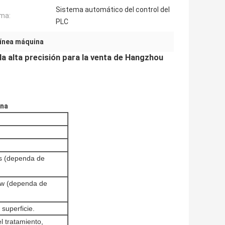
Sistema automático del control del
ma:
PLC
 línea máquina
la alta precisión para la venta de Hangzhou
ina
,
ios (dependa de
5Kw (dependa de
superficie.
l tratamiento,