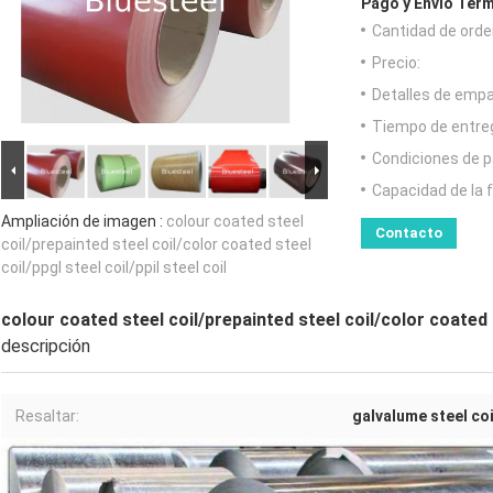
Pago y Envío Térm
Cantidad de orde
Precio:
Detalles de emp
Tiempo de entre
Condiciones de p
Capacidad de la 
Ampliación de imagen :
colour coated steel
Contacto
coil/prepainted steel coil/color coated steel
coil/ppgl steel coil/ppil steel coil
colour coated steel coil/prepainted steel coil/color coated st
descripción
Resaltar:
galvalume steel coi