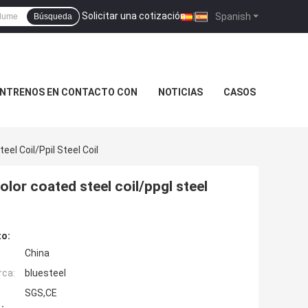
Solicitar una cotización
|
Spanish
Búsqueda
NTRENOS EN CONTACTO CON
NOTICIAS
CASOS
el Coil/ppil Steel Coil
olor coated steel coil/ppgl steel
to:
China
rca:
bluesteel
SGS,CE