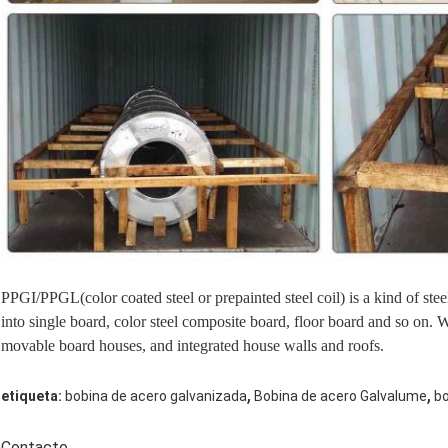
PPGI/PPGL
(color coated steel or prepainted steel coil) is a kind of ste
into single board, color steel composite board, floor board and so on. W
movable board houses, and integrated house walls and roofs.
,
,
etiqueta:
bobina de acero galvanizada
Bobina de acero Galvalume
bo
Contacto