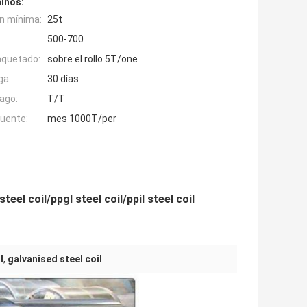
inos:
n mínima:
25t
500-700
aquetado:
sobre el rollo 5T/one
ga:
30 días
ago:
T/T
fuente:
mes 1000T/per
eel coil/ppgl steel coil/ppil steel coil
l
,
galvanised steel coil